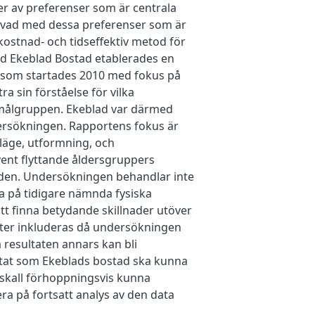
ier av preferenser som är centrala
ra vad med dessa preferenser som är
 kostnad- och tidseffektiv metod för
ed Ekeblad Bostad etablerades en
 som startades 2010 med fokus på
a sin förståelse för vilka
 målgruppen. Ekeblad var därmed
ndersökningen. Rapportens fokus är
läge, utformning, och
vent flyttande åldersgruppers
aden. Undersökningen behandlar inte
era på tidigare nämnda fysiska
tt finna betydande skillnader utöver
ter inkluderas då undersökningen
 resultaten annars kan bli
ultat som Ekeblads bostad ska kunna
 skall förhoppningsvis kunna
era på fortsatt analys av den data