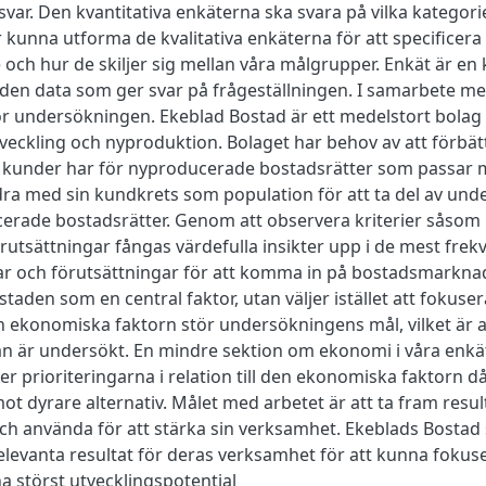
å svar. Den kvantitativa enkäterna ska svara på vilka kategor
 kunna utforma de kvalitativa enkäterna för att specifice
 och hur de skiljer sig mellan våra målgrupper. Enkät är en
n den data som ger svar på frågeställningen. I samarbete m
r undersökningen. Ekeblad Bostad är ett medelstort bolag
veckling och nyproduktion. Bolaget har behov av att förbättr
 kunder har för nyproducerade bostadsrätter som passar
bidra med sin kundkrets som population för att ta del av u
erade bostadsrätter. Genom att observera kriterier såsom 
utsättningar fångas värdefulla insikter upp i de mest frek
gar och förutsättningar för att komma in på bostadsmarkn
staden som en central faktor, utan väljer istället att fokus
en ekonomiska faktorn stör undersökningens mål, vilket är a
n är undersökt. En mindre sektion om ekonomi i våra enkä
r prioriteringarna i relation till den ekonomiska faktorn då
ot dyrare alternativ. Målet med arbetet är att ta fram res
och använda för att stärka sin verksamhet. Ekeblads Bostad
relevanta resultat för deras verksamhet för att kunna fokus
a störst utvecklingspotential