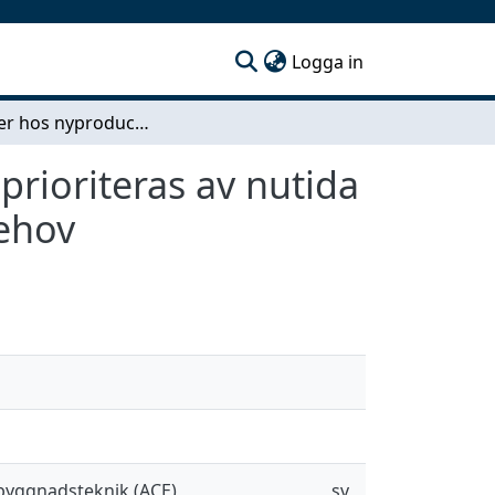
(current)
Logga in
Kvaliteter hos nyproducerade bostadsrätter som prioriteras av nutida köpare; analys av den nutida bostadsköparens behov
prioriteras av nutida
behov
sbyggnadsteknik (ACE)
sv