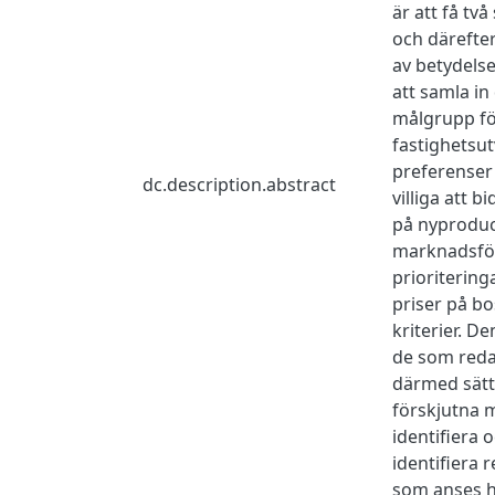
är att få tv
och därefter
av betydelse
att samla i
målgrupp fö
fastighetsut
preferenser
dc.description.abstract
villiga att 
på nyproduc
marknadsför
prioriterin
priser på bo
kriterier. D
de som reda
därmed sätte
förskjutna m
identifiera 
identifiera 
som anses h