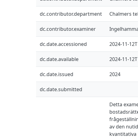
dc.contributor.department
Chalmers te
dc.contributor.examiner
Ingelhammar
dc.date.accessioned
2024-11-12T
dc.date.available
2024-11-12T
dc.date.issued
2024
dc.date.submitted
Detta exame
bostadsrätte
frågeställni
av den nuti
kvantitativa