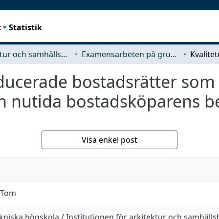
t
Statistik
Arkitektur och samhällsbyggnadsteknik (ACE)
Examensarbeten på grundnivå
ducerade bostadsrätter som 
en nutida bostadsköparens 
Visa enkel post
, Tom
kniska högskola / Institutionen för arkitektur och samhäll