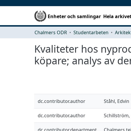
Enheter och samlingar
Hela arkive
Chalmers ODR
Studentarbeten
Kvaliteter hos nypro
köpare; analys av d
dc.contributor.author
Ståhl, Edvin
dc.contributor.author
Schillström
dc.contributor.department
Chalmers te