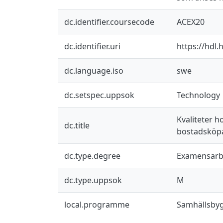
dc.identifier.coursecode
ACEX20
dc.identifier.uri
https://hdl
dc.language.iso
swe
dc.setspec.uppsok
Technology
Kvaliteter h
dc.title
bostadsköp
dc.type.degree
Examensarb
dc.type.uppsok
M
local.programme
Samhällsbyg