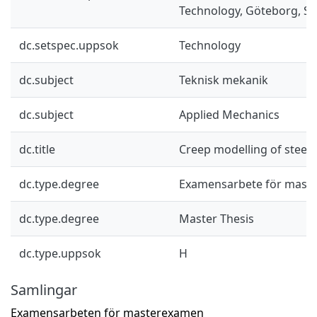
Technology, Göteborg, S
dc.setspec.uppsok
Technology
dc.subject
Teknisk mekanik
dc.subject
Applied Mechanics
dc.title
Creep modelling of steel
dc.type.degree
Examensarbete för mast
dc.type.degree
Master Thesis
dc.type.uppsok
H
Samlingar
Examensarbeten för masterexamen