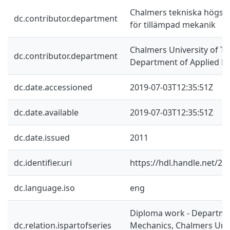
Chalmers tekniska högskol
dc.contributor.department
för tillämpad mekanik
Chalmers University of Te
dc.contributor.department
Department of Applied M
dc.date.accessioned
2019-07-03T12:35:51Z
dc.date.available
2019-07-03T12:35:51Z
dc.date.issued
2011
dc.identifier.uri
https://hdl.handle.net/2
dc.language.iso
eng
Diploma work - Departme
dc.relation.ispartofseries
Mechanics, Chalmers Univ