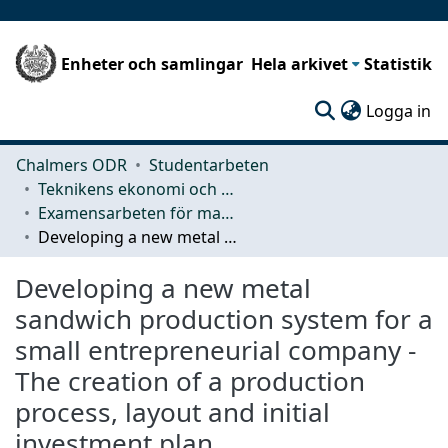
Enheter och samlingar
Hela arkivet
Statistik
(c
Logga in
Chalmers ODR
Studentarbeten
Teknikens ekonomi och organisation
Examensarbeten för masterexamen
Developing a new metal sandwich production system for a small entrepreneurial company - The creation of a production process, layout and initial investment plan
Developing a new metal
sandwich production system for a
small entrepreneurial company -
The creation of a production
process, layout and initial
investment plan