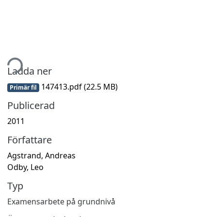
tar...
Ladda ner
147413.pdf
(22.5 MB)
Primär fil
Publicerad
2011
Författare
Agstrand, Andreas
Odby, Leo
Typ
Examensarbete på grundnivå