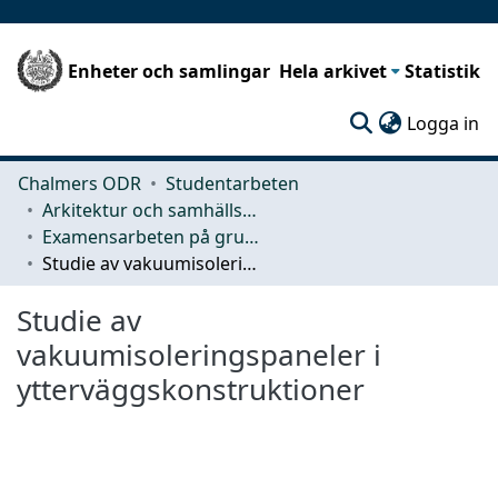
Enheter och samlingar
Hela arkivet
Statistik
(c
Logga in
Chalmers ODR
Studentarbeten
Arkitektur och samhällsbyggnadsteknik (ACE)
Examensarbeten på grundnivå
Studie av vakuumisoleringspaneler i ytterväggskonstruktioner
Studie av
vakuumisoleringspaneler i
ytterväggskonstruktioner