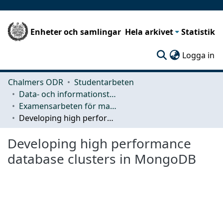
Enheter och samlingar
Hela arkivet
Statistik
(c
Logga in
Chalmers ODR
Studentarbeten
Data- och informationsteknik (CSE)
Examensarbeten för masterexamen
Developing high performance database clusters in MongoDB
Developing high performance
database clusters in MongoDB