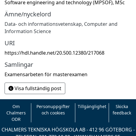
Software engineering and technology (MPSOF), MSc
Ämne/nyckelord
Data- och informationsvetenskap
,
Computer and
Information Science
URI
https://hdl.handle.net/20.500.12380/217068
Samlingar
Examensarbeten för masterexamen
Visa fullständig post
Om
Personuppgifter
Tillgänglighet
Skicka
Chalmers
och cookies
feedback
ODR
CHALMERS TEKNISKA HÖGSKOLA AB - 412 96 GÖTEBORG -