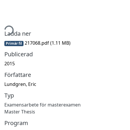
tar...
Ladda ner
217068.pdf
(1.11 MB)
Primär fil
Publicerad
2015
Författare
Lundgren, Eric
Typ
Examensarbete för masterexamen
Master Thesis
Program