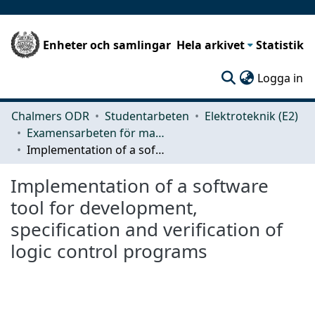
Enheter och samlingar
Hela arkivet
Statistik
(c
Logga in
Chalmers ODR
Studentarbeten
Elektroteknik (E2)
Examensarbeten för masterexamen
Implementation of a software tool for development, specification and verification of logic control programs
Implementation of a software
tool for development,
specification and verification of
logic control programs