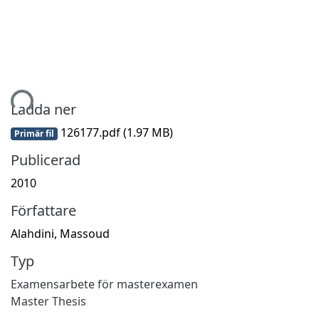
mtar...
Ladda ner
126177.pdf
(1.97 MB)
Primär fil
Publicerad
2010
Författare
Alahdini, Massoud
Typ
Examensarbete för masterexamen
Master Thesis