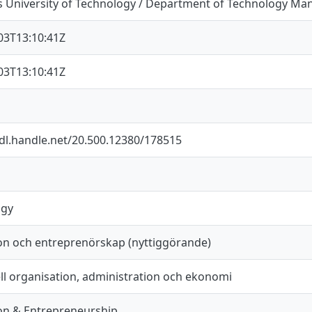
 University of Technology / Department of Technology M
03T13:10:41Z
03T13:10:41Z
hdl.handle.net/20.500.12380/178515
ogy
on och entreprenörskap (nyttiggörande)
ell organisation, administration och ekonomi
on & Entrepreneurship