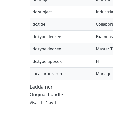
dc.subject
Industri
dc.title
Collabor
dc.type.degree
Examens
dc.type.degree
Master T
dc.type.uppsok
H
local.programme
Managem
Ladda ner
Original bundle
Visar
1 - 1 av 1