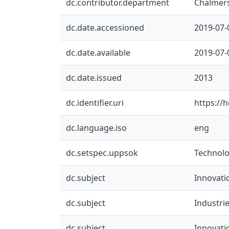
dc.contributor.department
Chalmers
dc.date.accessioned
2019-07-
dc.date.available
2019-07-
dc.date.issued
2013
dc.identifier.uri
https://
dc.language.iso
eng
dc.setspec.uppsok
Technol
dc.subject
Innovati
dc.subject
Industri
dc.subject
Innovati