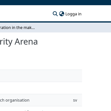
(current)
Logga in
Collaboration in the making A case study of Security Arena
rity Arena
och organisation
sv