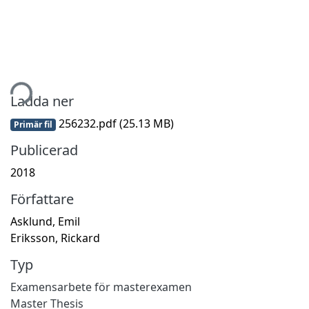
tar...
Ladda ner
256232.pdf
(25.13 MB)
Primär fil
Publicerad
2018
Författare
Asklund, Emil
Eriksson, Rickard
Typ
Examensarbete för masterexamen
Master Thesis