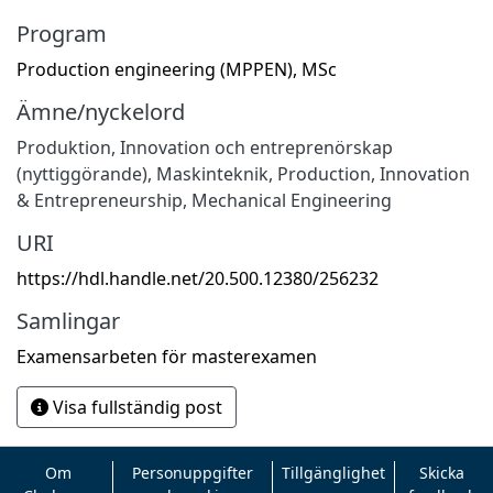
Program
Production engineering (MPPEN), MSc
Ämne/nyckelord
Produktion
,
Innovation och entreprenörskap
(nyttiggörande)
,
Maskinteknik
,
Production
,
Innovation
& Entrepreneurship
,
Mechanical Engineering
URI
https://hdl.handle.net/20.500.12380/256232
Samlingar
Examensarbeten för masterexamen
Visa fullständig post
Om
Personuppgifter
Tillgänglighet
Skicka