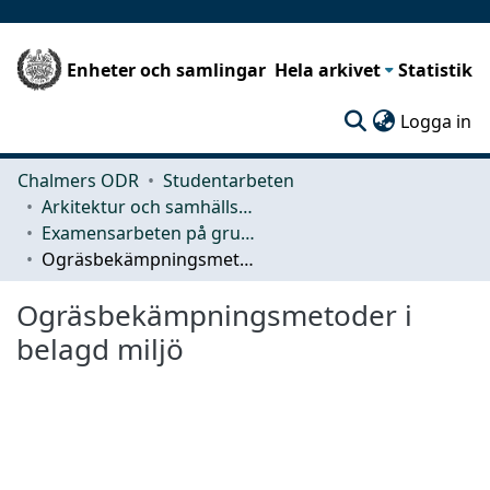
Enheter och samlingar
Hela arkivet
Statistik
(c
Logga in
Chalmers ODR
Studentarbeten
Arkitektur och samhällsbyggnadsteknik (ACE)
Examensarbeten på grundnivå
Ogräsbekämpningsmetoder i belagd miljö
Ogräsbekämpningsmetoder i
belagd miljö