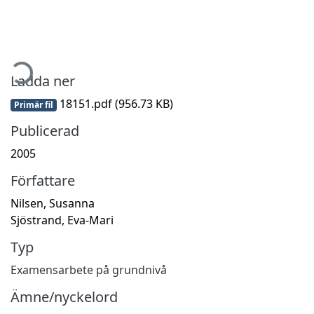
mtar...
Ladda ner
18151.pdf
(956.73 KB)
Primär fil
Publicerad
2005
Författare
Nilsen, Susanna
Sjöstrand, Eva-Mari
Typ
Examensarbete på grundnivå
Ämne/nyckelord