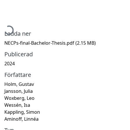
ämtar...
Ladda ner
NECPs-final-Bachelor-Thesis.pdf
(2.15 MB)
Publicerad
2024
Författare
Holm, Gustav
Jansson, Julia
Woxberg, Leo
Wessén, Isa
Kappling, Simon
Aminoff, Linnéa