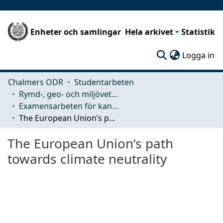
Enheter och samlingar
Hela arkivet
Statistik
(c
Logga in
Chalmers ODR
Studentarbeten
Rymd-, geo- och miljövetenskap (SEE)
Examensarbeten för kandidatexamen
The European Union’s path towards climate neutrality
The European Union’s path
towards climate neutrality