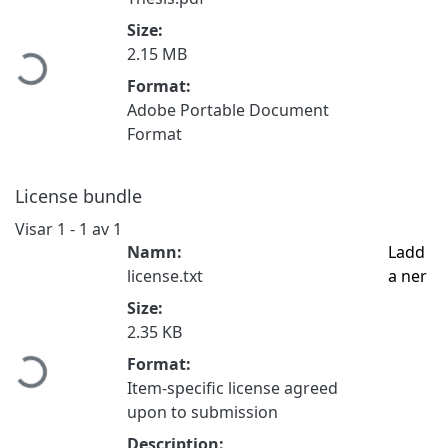
Hämtar...
Size:
2.15 MB
Format:
Adobe Portable Document
Format
License bundle
Visar
1 - 1 av 1
Namn:
Ladd
license.txt
a ner
Size:
Hämtar...
2.35 KB
Format:
Item-specific license agreed
upon to submission
Description: