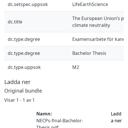
dc.setspec.uppsok
LifeEarthScience
The European Union’s pa
dc.title
climate neutrality
dc.type.degree
Examensarbete för kand
dc.type.degree
Bachelor Thesis
dc.type.uppsok
M2
Ladda ner
Original bundle
Visar
1 - 1 av 1
Namn:
Ladd
NECPs-final-Bachelor-
a ner
Thesis.pdf