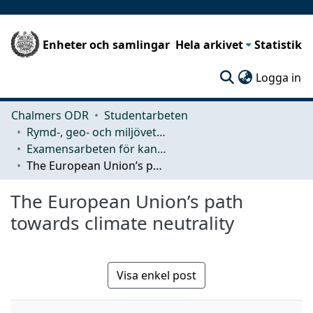
Enheter och samlingar
Hela arkivet
Statistik
(c
Logga in
Chalmers ODR
Studentarbeten
Rymd-, geo- och miljövetenskap (SEE)
Examensarbeten för kandidatexamen
The European Union’s path towards climate neutrality
The European Union’s path
towards climate neutrality
Visa enkel post