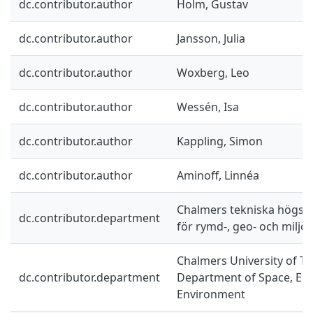
dc.contributor.author
Holm, Gustav
dc.contributor.author
Jansson, Julia
dc.contributor.author
Woxberg, Leo
dc.contributor.author
Wessén, Isa
dc.contributor.author
Kappling, Simon
dc.contributor.author
Aminoff, Linnéa
Chalmers tekniska högskol
dc.contributor.department
för rymd-, geo- och miljö
Chalmers University of Te
dc.contributor.department
Department of Space, Ea
Environment