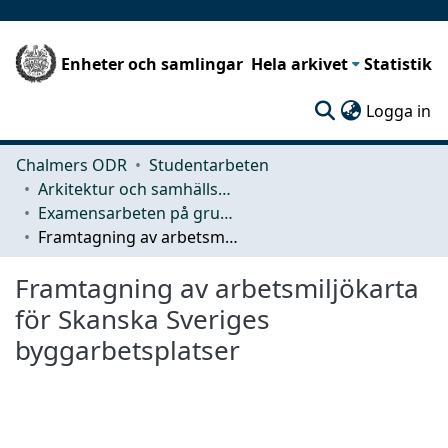
Enheter och samlingar
Hela arkivet
Statistik
(c
Logga in
Chalmers ODR
Studentarbeten
Arkitektur och samhällsbyggnadsteknik (ACE)
Examensarbeten på grundnivå
Framtagning av arbetsmiljökarta för Skanska Sveriges byggarbetsplatser
Framtagning av arbetsmiljökarta
för Skanska Sveriges
byggarbetsplatser