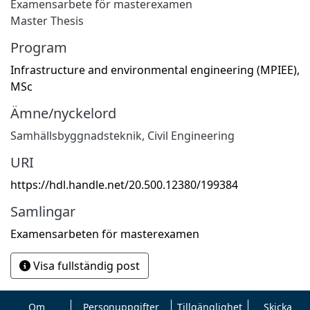
Examensarbete för masterexamen
Master Thesis
Program
Infrastructure and environmental engineering (MPIEE),
MSc
Ämne/nyckelord
Samhällsbyggnadsteknik
,
Civil Engineering
URI
https://hdl.handle.net/20.500.12380/199384
Samlingar
Examensarbeten för masterexamen
Visa fullständig post
Om
Personuppgifter
Tillgänglighet
Skicka