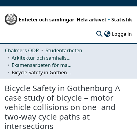
Enheter och samlingar
Hela arkivet
Statistik
(c
Logga in
Chalmers ODR
Studentarbeten
Arkitektur och samhällsbyggnadsteknik (ACE)
Examensarbeten för masterexamen
Bicycle Safety in Gothenburg A case study of bicycle – motor vehicle collisions on one- and two-way cycle paths at intersections
Bicycle Safety in Gothenburg A
case study of bicycle – motor
vehicle collisions on one- and
two-way cycle paths at
intersections