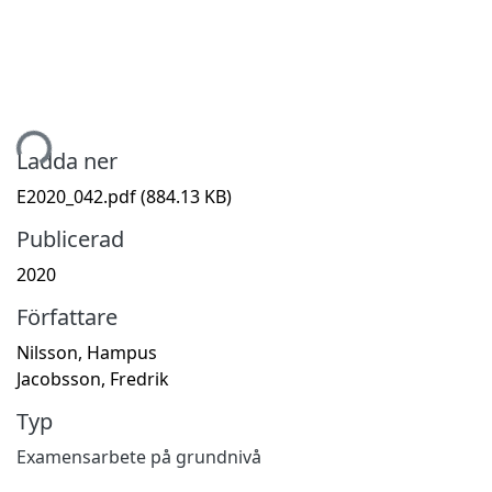
mtar...
Ladda ner
E2020_042.pdf
(884.13 KB)
Publicerad
2020
Författare
Nilsson, Hampus
Jacobsson, Fredrik
Typ
Examensarbete på grundnivå