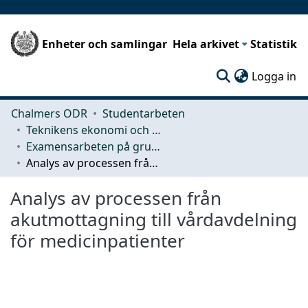
Enheter och samlingar
Hela arkivet
Statistik
(c
Logga in
Chalmers ODR
Studentarbeten
Teknikens ekonomi och organisation
Examensarbeten på grundnivå
Analys av processen från akutmottagning till vårdavdelning för medicinpatienter
Analys av processen från
akutmottagning till vårdavdelning
för medicinpatienter