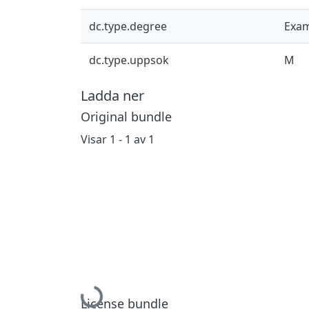
dc.type.degree
Exam
dc.type.uppsok
M
Ladda ner
Original bundle
Visar
1 - 1 av 1
Hämtar...
License bundle