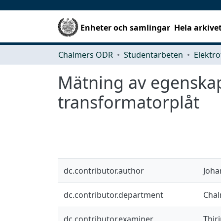
Enheter och samlingar
Hela arkive
Chalmers ODR
Studentarbeten
Elektro
Mätning av egenskap
transformatorplåt
dc.contributor.author
Joha
dc.contributor.department
Chal
dc.contributor.examiner
Thir