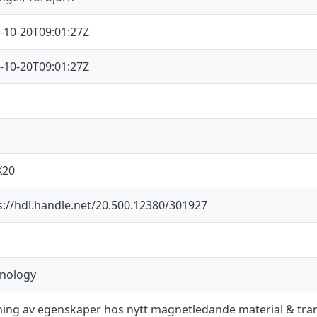
-10-20T09:01:27Z
-10-20T09:01:27Z
X20
s://hdl.handle.net/20.500.12380/301927
nology
ing av egenskaper hos nytt magnetledande material & tra