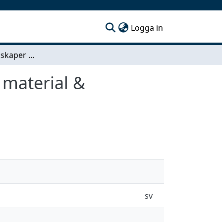
(current)
Logga in
Mätning av egenskaper hos nytt magnetledande material & transformatorplåt
material &
sv