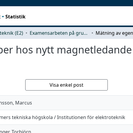
t
Statistik
teknik (E2)
Examensarbeten på grundnivå
er hos nytt magnetledande 
Visa enkel post
nsson, Marcus
mers tekniska högskola / Institutionen för elektroteknik
inger, Torbjörn