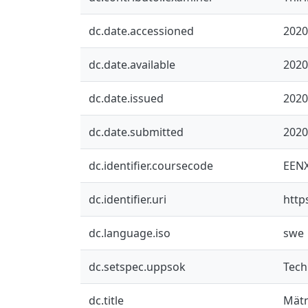
dc.date.accessioned
2020
dc.date.available
2020
dc.date.issued
2020
dc.date.submitted
2020
dc.identifier.coursecode
EEN
dc.identifier.uri
http
dc.language.iso
swe
dc.setspec.uppsok
Tech
dc.title
Mätn