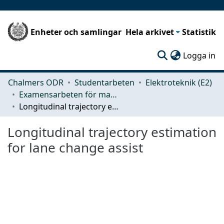
Enheter och samlingar
Hela arkivet
Statistik
(c
Logga in
Chalmers ODR
Studentarbeten
Elektroteknik (E2)
Examensarbeten för masterexamen
Longitudinal trajectory estimation for lane change assist
Longitudinal trajectory estimation
for lane change assist