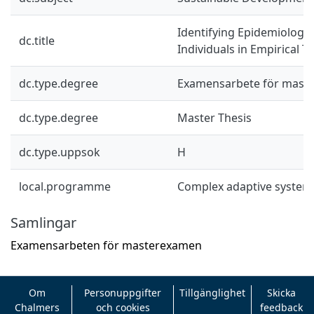
Identifying Epidemiologica
dc.title
Individuals in Empirical
dc.type.degree
Examensarbete för mast
dc.type.degree
Master Thesis
dc.type.uppsok
H
local.programme
Complex adaptive system
Samlingar
Examensarbeten för masterexamen
Om
Personuppgifter
Tillgänglighet
Skicka
Chalmers
och cookies
feedback