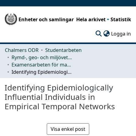
Enheter och samlingar
Hela arkivet
Statistik
(c
Logga in
Chalmers ODR
Studentarbeten
Rymd-, geo- och miljövetenskap (SEE)
Examensarbeten för masterexamen
Identifying Epidemiologically Influential Individuals in Empirical Temporal Networks
Identifying Epidemiologically
Influential Individuals in
Empirical Temporal Networks
Visa enkel post