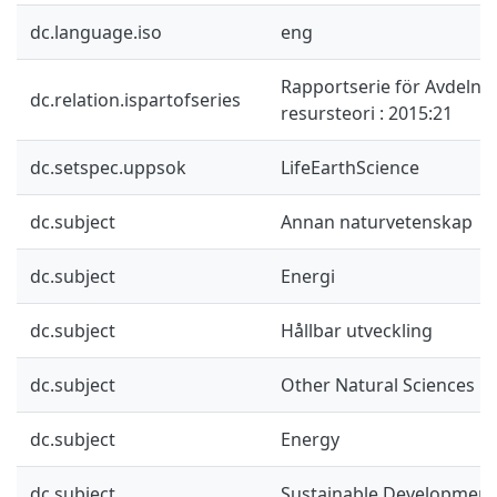
dc.language.iso
eng
Rapportserie för Avdelnin
dc.relation.ispartofseries
resursteori : 2015:21
dc.setspec.uppsok
LifeEarthScience
dc.subject
Annan naturvetenskap
dc.subject
Energi
dc.subject
Hållbar utveckling
dc.subject
Other Natural Sciences
dc.subject
Energy
dc.subject
Sustainable Development