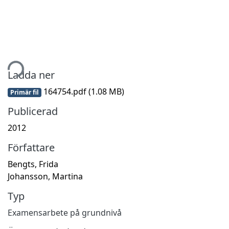
tar...
Ladda ner
164754.pdf
(1.08 MB)
Primär fil
Publicerad
2012
Författare
Bengts, Frida
Johansson, Martina
Typ
Examensarbete på grundnivå