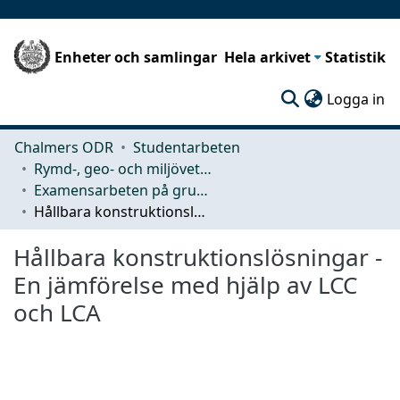
Enheter och samlingar
Hela arkivet
Statistik
(c
Logga in
Chalmers ODR
Studentarbeten
Rymd-, geo- och miljövetenskap (SEE)
Examensarbeten på grundnivå
Hållbara konstruktionslösningar - En jämförelse med hjälp av LCC och LCA
Hållbara konstruktionslösningar -
En jämförelse med hjälp av LCC
och LCA