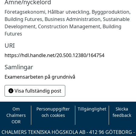
Ämne/nyckelord
Företagsekonomi
,
Hållbar utveckling
,
Byggproduktion
,
Building Futures
,
Business Administration
,
Sustainable
Development
,
Construction Management
,
Building
Futures
URI
https://hdl.handle.net/20.500.12380/164754
Samlingar
Examensarbeten på grundnivå
Visa fullständig post
Om
Personuppgifter
Tillgänglighet
Skicka
Chalmers
och cookies
feedback
ODR
CHALMERS TEKNISKA HÖGSKOLA AB - 412 96 GÖTEBORG -