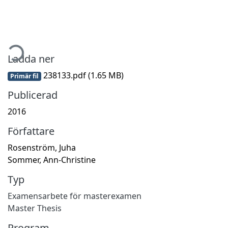
mtar...
Ladda ner
238133.pdf
(1.65 MB)
Primär fil
Publicerad
2016
Författare
Rosenström, Juha
Sommer, Ann-Christine
Typ
Examensarbete för masterexamen
Master Thesis
Program