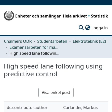
Enheter och samlingar
Hela arkivet
Statistik
(c
Logga in
Chalmers ODR
Studentarbeten
Elektroteknik (E2)
Examensarbeten för masterexamen
High speed lane following using predictive control
High speed lane following using
predictive control
Visa enkel post
dc.contributor.author
Carlander, Markus