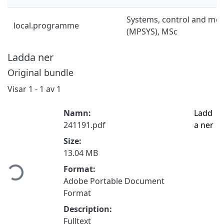
Systems, control and mec
local.programme
(MPSYS), MSc
Ladda ner
Original bundle
Visar
1 - 1 av 1
Namn:
Ladd
241191.pdf
a ner
Size:
13.04 MB
ämtar...
Format:
Adobe Portable Document
Format
Description:
Fulltext