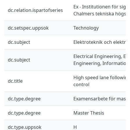
Ex - Institutionen för sig
dc.relation.ispartofseries
Chalmers tekniska högsko
dc.setspec.uppsok
Technology
dc.subject
Elektroteknik och elektro
Electrical Engineering, El
dc.subject
Engineering, Information
High speed lane following
dc.title
control
dc.type.degree
Examensarbete för mast
dc.type.degree
Master Thesis
dc.type.uppsok
H