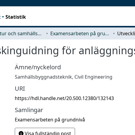
t
Statistik
Arkitektur och samhällsbyggnadsteknik (ACE)
Examensarbeten på grundnivå
kinguidning för anläggning
Ämne/nyckelord
Samhällsbyggnadsteknik
,
Civil Engineering
URI
https://hdl.handle.net/20.500.12380/132143
Samlingar
Examensarbeten på grundnivå
Visa fullständig post