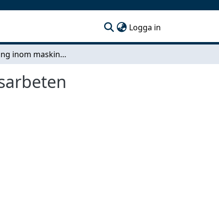
(current)
Logga in
Utveckling inom maskinguidning för anläggningsarbeten
sarbeten