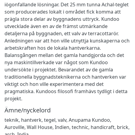
iögonfallande lösningar. Det 25 mm tunna Achal-teglet
som producerades lokalt i området fick komma att
prägla stora delar av byggnadens uttryck. Kundoo
utvecklade även en av de främst utmärkande
detaljerna på byggnaden, ett valv av terracottarör.
Anledningen var att hon ville utnyttja kunskaperna och
arbetskraften hos de lokala hantverkarna.
Balansgången mellan det gamla handgjorda och det
nya maskintillverkade var något som Kundoo
undersökte i projektet. Bevarandet av de gamla
traditionella byggnadsteknikerna och hantverken var
viktigt och hon ville experimentera med det
pragmatiska. Kundoos filosofi framhävs tydligt i detta
projekt.
Ämne/nyckelord
teknik
,
hantverk
,
tegel
,
valv
,
Anupama Kundoo
,
Auroville
,
Wall House
,
Indien
,
technic
,
handicraft
,
brick
,
arch
,
India