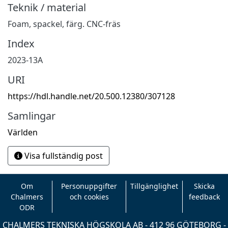
Teknik / material
Foam, spackel, färg. CNC-fräs
Index
2023-13A
URI
https://hdl.handle.net/20.500.12380/307128
Samlingar
Världen
Visa fullständig post
Om
Personuppgifter
Tillgänglighet
Skicka
Chalmers
och cookies
feedback
ODR
CHALMERS TEKNISKA HÖGSKOLA AB - 412 96 GÖTEBORG -