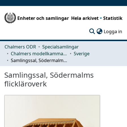
Enheter och samlingar
Hela arkivet
Statistik
(c
Logga in
Chalmers ODR
Specialsamlingar
Chalmers modellkammare
Sverige
Samlingssal, Södermalms flickläroverk
Samlingssal, Södermalms
flickläroverk