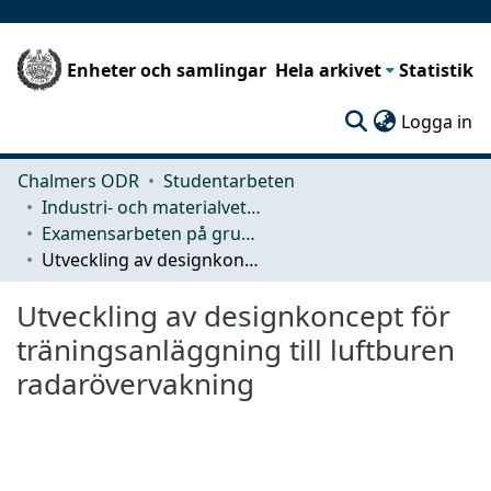
Enheter och samlingar
Hela arkivet
Statistik
(c
Logga in
Chalmers ODR
Studentarbeten
Industri- och materialvetenskap (IMS)
Examensarbeten på grundnivå
Utveckling av designkoncept för träningsanläggning till luftburen radarövervakning
Utveckling av designkoncept för
träningsanläggning till luftburen
radarövervakning