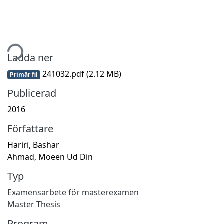
tar...
Ladda ner
241032.pdf
(2.12 MB)
Primär fil
Publicerad
2016
Författare
Hariri, Bashar
Ahmad, Moeen Ud Din
Typ
Examensarbete för masterexamen
Master Thesis
Program