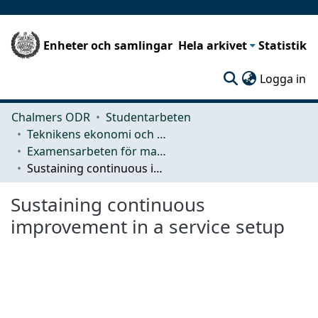
Enheter och samlingar
Hela arkivet
Statistik
(c
Logga in
Chalmers ODR
Studentarbeten
Teknikens ekonomi och organisation
Examensarbeten för masterexamen
Sustaining continuous improvement in a service setup
Sustaining continuous
improvement in a service setup