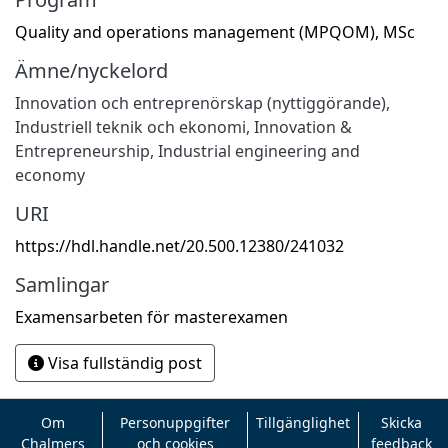
Quality and operations management (MPQOM), MSc
Ämne/nyckelord
Innovation och entreprenörskap (nyttiggörande)
,
Industriell teknik och ekonomi
,
Innovation &
Entrepreneurship
,
Industrial engineering and
economy
URI
https://hdl.handle.net/20.500.12380/241032
Samlingar
Examensarbeten för masterexamen
Visa fullständig post
Om
Personuppgifter
Tillgänglighet
Skicka
Chalmers
och cookies
feedback