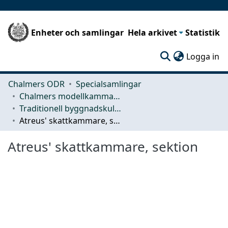
Enheter och samlingar
Hela arkivet
Statistik
(c
Logga in
Chalmers ODR
Specialsamlingar
Chalmers modellkammare
Traditionell byggnadskultur
Atreus' skattkammare, sektion
Atreus' skattkammare, sektion