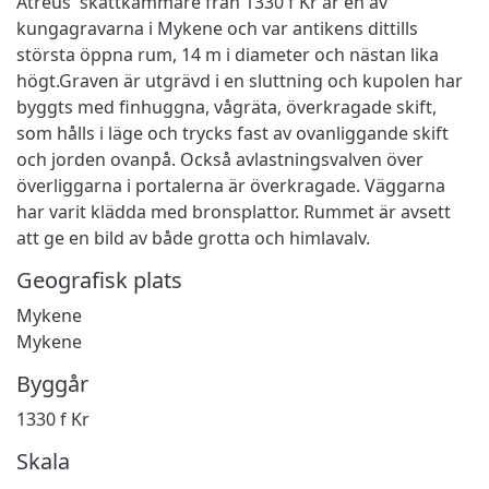
Atreus' skattkammare från 1330 f Kr är en av
kungagravarna i Mykene och var antikens dittills
största öppna rum, 14 m i diameter och nästan lika
högt.Graven är utgrävd i en sluttning och kupolen har
byggts med finhuggna, vågräta, överkragade skift,
som hålls i läge och trycks fast av ovanliggande skift
och jorden ovanpå. Också avlastningsvalven över
överliggarna i portalerna är överkragade. Väggarna
har varit klädda med bronsplattor. Rummet är avsett
att ge en bild av både grotta och himlavalv.
Geografisk plats
Mykene
Mykene
Byggår
1330 f Kr
Skala