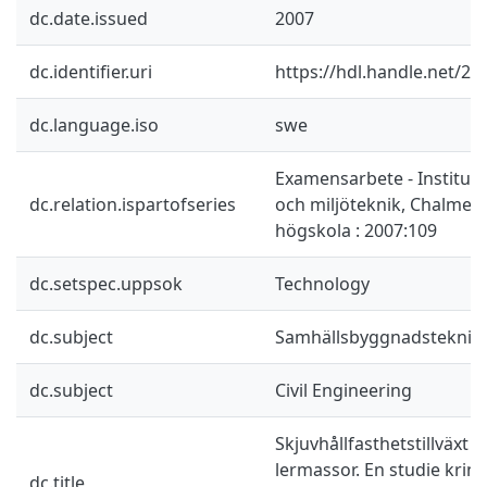
dc.date.issued
2007
dc.identifier.uri
https://hdl.handle.net/2
dc.language.iso
swe
Examensarbete - Instituti
dc.relation.ispartofseries
och miljöteknik, Chalmers
högskola : 2007:109
dc.setspec.uppsok
Technology
dc.subject
Samhällsbyggnadsteknik
dc.subject
Civil Engineering
Skjuvhållfasthetstillväxt 
lermassor. En studie krin
dc.title