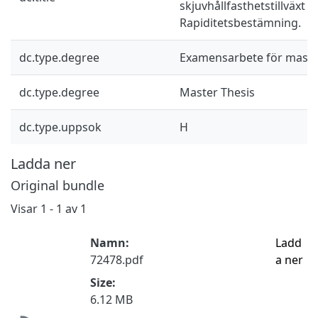
skjuvhållfasthetstillväxt 
Rapiditetsbestämning.
dc.type.degree
Examensarbete för mast
dc.type.degree
Master Thesis
dc.type.uppsok
H
Ladda ner
Original bundle
Visar
1 - 1 av 1
Namn:
Ladd
72478.pdf
a ner
Size:
Hämtar...
6.12 MB