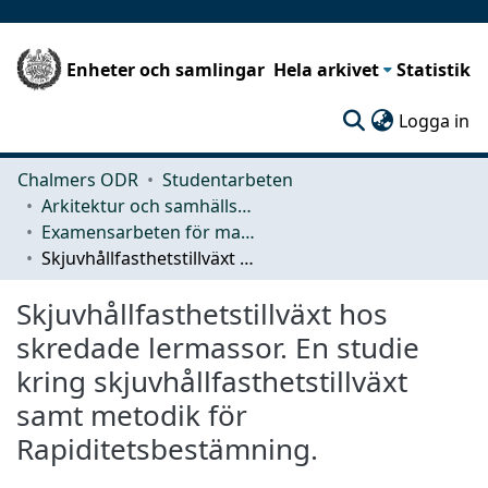
Enheter och samlingar
Hela arkivet
Statistik
(c
Logga in
Chalmers ODR
Studentarbeten
Arkitektur och samhällsbyggnadsteknik (ACE)
Examensarbeten för masterexamen
Skjuvhållfasthetstillväxt hos skredade lermassor. En studie kring skjuvhållfasthetstillväxt samt metodik för Rapiditetsbestämning.
Skjuvhållfasthetstillväxt hos
skredade lermassor. En studie
kring skjuvhållfasthetstillväxt
samt metodik för
Rapiditetsbestämning.