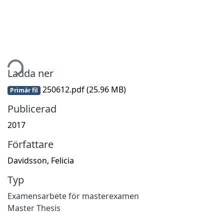
tar...
Ladda ner
250612.pdf
(25.96 MB)
Primär fil
Publicerad
2017
Författare
Davidsson, Felicia
Typ
Examensarbete för masterexamen
Master Thesis