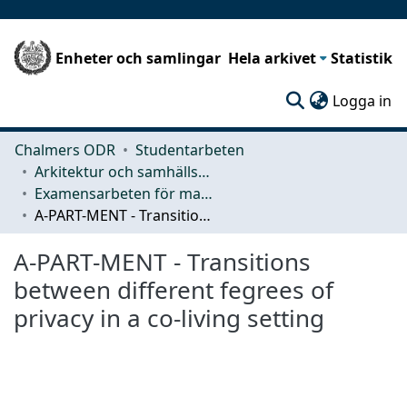
Enheter och samlingar
Hela arkivet
Statistik
(c
Logga in
Chalmers ODR
Studentarbeten
Arkitektur och samhällsbyggnadsteknik (ACE)
Examensarbeten för masterexamen
A-PART-MENT - Transitions between different fegrees of privacy in a co-living setting
A-PART-MENT - Transitions
between different fegrees of
privacy in a co-living setting