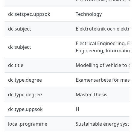
dc.setspec.uppsok
Technology
dc.subject
Elektroteknik och elektro
Electrical Engineering, El
dc.subject
Engineering, Information
dc.title
Modelling of vehicle to gr
dc.type.degree
Examensarbete för mast
dc.type.degree
Master Thesis
dc.type.uppsok
H
local.programme
Sustainable energy syst