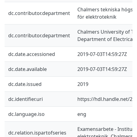
Chalmers tekniska högskol
dc.contributor.department
för elektroteknik
Chalmers University of Te
dc.contributor.department
Department of Electrical
dc.date.accessioned
2019-07-03T14:59:27Z
dc.date.available
2019-07-03T14:59:27Z
dc.date.issued
2019
dc.identifier.uri
https://hdl.handle.net/2
dc.language.iso
eng
Examensarbete - Instituti
dc.relation.ispartofseries
elektroteknik, Chalmers 