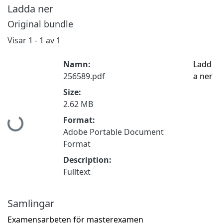
Ladda ner
Original bundle
Visar
1 - 1 av 1
Namn:
Ladd
256589.pdf
a ner
Size:
2.62 MB
Hämtar...
Format:
Adobe Portable Document
Format
Description:
Fulltext
Samlingar
Examensarbeten för masterexamen