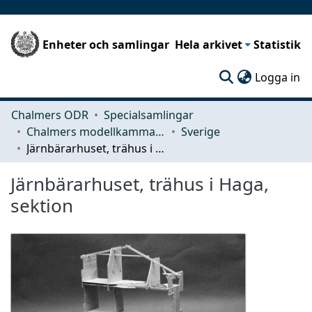
Enheter och samlingar
Hela arkivet
Statistik
(c
Logga in
Chalmers ODR
Specialsamlingar
Chalmers modellkammare
Sverige
Järnbärarhuset, trähus i Haga, sektion
Järnbärarhuset, trähus i Haga,
sektion