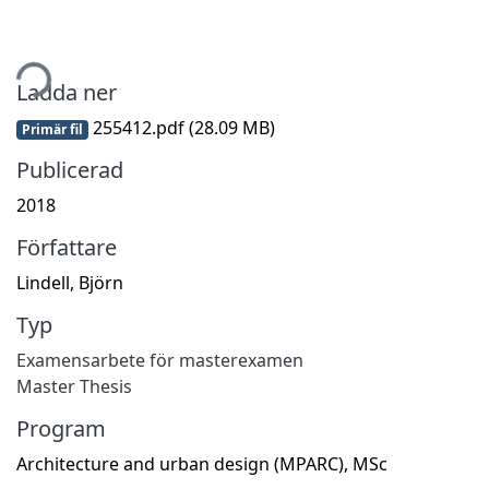
tar...
Ladda ner
255412.pdf
(28.09 MB)
Primär fil
Publicerad
2018
Författare
Lindell, Björn
Typ
Examensarbete för masterexamen
Master Thesis
Program
Architecture and urban design (MPARC), MSc