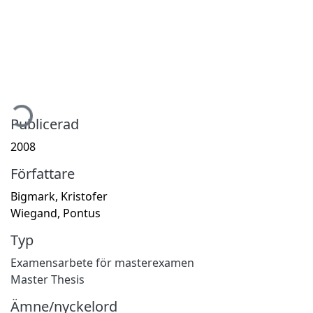
mtar...
Publicerad
2008
Författare
Bigmark, Kristofer
Wiegand, Pontus
Typ
Examensarbete för masterexamen
Master Thesis
Ämne/nyckelord