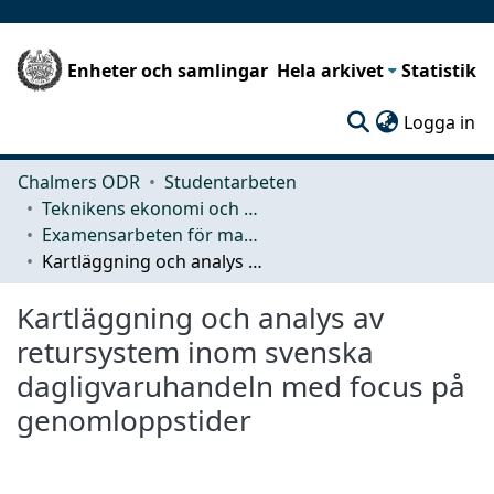
Enheter och samlingar
Hela arkivet
Statistik
(c
Logga in
Chalmers ODR
Studentarbeten
Teknikens ekonomi och organisation
Examensarbeten för masterexamen
Kartläggning och analys av retursystem inom svenska dagligvaruhandeln med focus på genomloppstider
Kartläggning och analys av
retursystem inom svenska
dagligvaruhandeln med focus på
genomloppstider