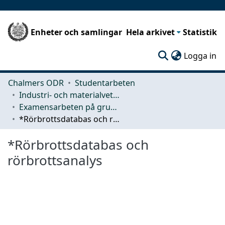
Enheter och samlingar
Hela arkivet
Statistik
(c
Logga in
Chalmers ODR
Studentarbeten
Industri- och materialvetenskap (IMS)
Examensarbeten på grundnivå
*Rörbrottsdatabas och rörbrottsanalys
*Rörbrottsdatabas och
rörbrottsanalys