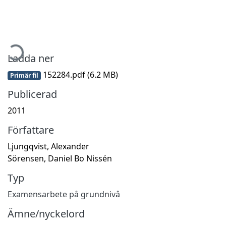
mtar...
Ladda ner
152284.pdf
(6.2 MB)
Primär fil
Publicerad
2011
Författare
Ljungqvist, Alexander
Sörensen, Daniel Bo Nissén
Typ
Examensarbete på grundnivå
Ämne/nyckelord