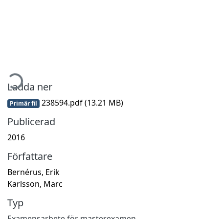
mtar...
Ladda ner
238594.pdf
(13.21 MB)
Primär fil
Publicerad
2016
Författare
Bernérus, Erik
Karlsson, Marc
Typ
Examensarbete för masterexamen