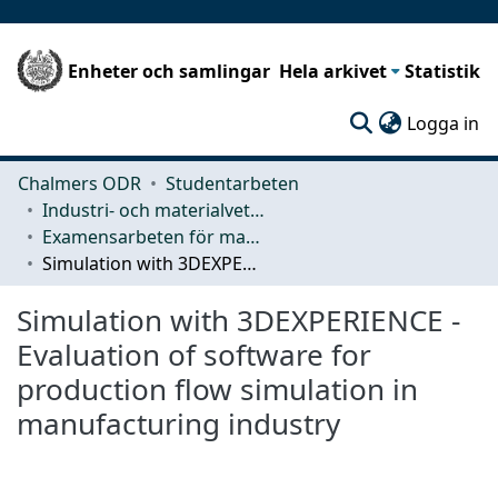
Enheter och samlingar
Hela arkivet
Statistik
(c
Logga in
Chalmers ODR
Studentarbeten
Industri- och materialvetenskap (IMS)
Examensarbeten för masterexamen
Simulation with 3DEXPERIENCE - Evaluation of software for production flow simulation in manufacturing industry
Simulation with 3DEXPERIENCE -
Evaluation of software for
production flow simulation in
manufacturing industry