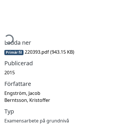
mtar...
Ladda ner
220393.pdf
(943.15 KB)
Primär fil
Publicerad
2015
Författare
Engström, Jacob
Berntsson, Kristoffer
Typ
Examensarbete på grundnivå