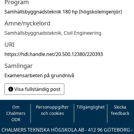
Program
Samhällsbyggnadsteknik 180 hp (högskoleingenjör)
Ämne/nyckelord
Samhällsbyggnadsteknik
,
Civil Engineering
URI
https://hdl.handle.net/20.500.12380/220393
Samlingar
Examensarbeten på grundnivå
Visa fullständig post
Om
Personuppgifter
Tillgänglighet
Skicka
Chalmers
och cookies
feedback
ODR
CHALMERS TEKNISKA HÖGSKOLA AB - 412 96 GÖTEBORG -