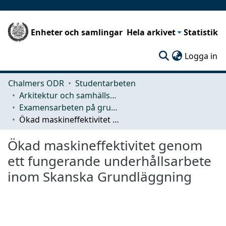
Enheter och samlingar
Hela arkivet
Statistik
(c
Logga in
Chalmers ODR
Studentarbeten
Arkitektur och samhällsbyggnadsteknik (ACE)
Examensarbeten på grundnivå
Ökad maskineffektivitet genom ett fungerande underhållsarbete inom Skanska Grundläggning
Ökad maskineffektivitet genom
ett fungerande underhållsarbete
inom Skanska Grundläggning