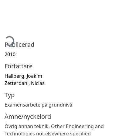
mtar...
Publicerad
2010
Författare
Hallberg, Joakim
Zetterdahl, Niclas
Typ
Examensarbete på grundnivå
Ämne/nyckelord
Övrig annan teknik
,
Other Engineering and
Technologies not elsewhere specified