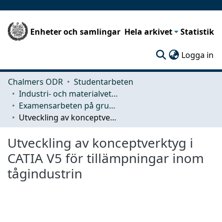
Enheter och samlingar
Hela arkivet
Statistik
(c
Logga in
Chalmers ODR
Studentarbeten
Industri- och materialvetenskap (IMS)
Examensarbeten på grundnivå
Utveckling av konceptverktyg i CATIA V5 för tillämpningar inom tågindustrin
Utveckling av konceptverktyg i
CATIA V5 för tillämpningar inom
tågindustrin