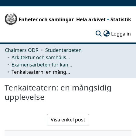
Enheter och samlingar
Hela arkivet
Statistik
(c
Logga in
Chalmers ODR
Studentarbeten
Arkitektur och samhällsbyggnadsteknik (ACE)
Examensarbeten för kandidatexamen
Tenkaiteatern: en mångsidig upplevelse
Tenkaiteatern: en mångsidig
upplevelse
Visa enkel post