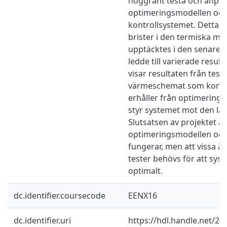
noggrant testa och anpa
optimeringsmodellen oc
kontrollsystemet. Detta,
brister i den termiska m
upptäcktes i den senare d
ledde till varierade result
visar resultaten från test
värmeschemat som kontr
erhåller från optimerings
styr systemet mot den lä
Slutsatsen av projektet är
optimeringsmodellen och
fungerar, men att vissa än
tester behövs för att sys
optimalt.
dc.identifier.coursecode
EENX16
dc.identifier.uri
https://hdl.handle.net/2