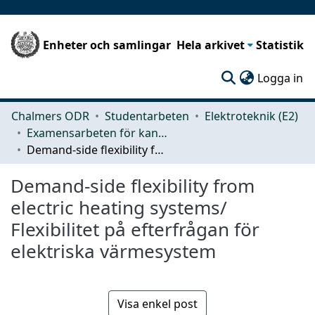
Enheter och samlingar
Hela arkivet
Statistik
(c
Logga in
Chalmers ODR
Studentarbeten
Elektroteknik (E2)
Examensarbeten för kandidatexamen
Demand-side flexibility from electric heating systems/ Flexibilitet på efterfrågan för elektriska värmesystem
Demand-side flexibility from
electric heating systems/
Flexibilitet på efterfrågan för
elektriska värmesystem
Visa enkel post