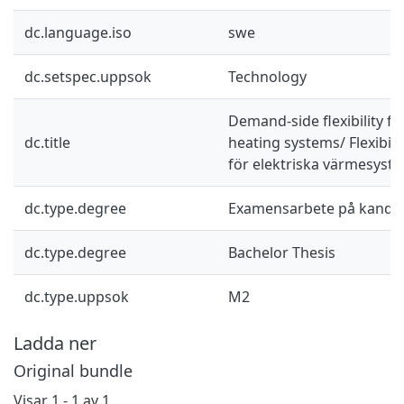
dc.language.iso
swe
dc.setspec.uppsok
Technology
Demand-side flexibility fr
dc.title
heating systems/ Flexibili
för elektriska värmesyst
dc.type.degree
Examensarbete på kandid
dc.type.degree
Bachelor Thesis
dc.type.uppsok
M2
Ladda ner
Original bundle
Visar
1 - 1 av 1