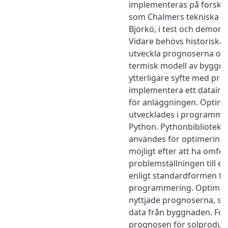
implementeras på forskn
som Chalmers tekniska h
Björkö, i test och demons
Vidare behövs historiska d
utveckla prognoserna oc
termisk modell av byggna
ytterligare syfte med proj
implementera ett datain
för anläggningen. Optim
utvecklades i programme
Python. Pythonbibliotek
användes för optimeringen
möjligt efter att ha omfo
problemställningen till e
enligt standardformen för
programmering. Optimer
nyttjade prognoserna, s
data från byggnaden. För
prognosen för solproduk