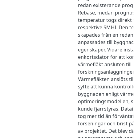
redan existerande progno
Rebase, medan prognosern
temperatur togs direkt f
respektive SMHI. Den te
skapades från en redan be
anpassades till byggnade
egenskaper. Vidare instal
enkortsdator för att ko
värmefläkt ansluten till
forskningsanläggningen p
Värmefläkten anslöts till
syfte att kunna kontrolle
byggnaden enligt värmes
optimeringsmodellen, så 
kunde fjärrstyras. Datai
tog mer tid än förväntat, vi
förseningar och brist på t
av projektet. Det blev därf