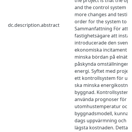
the project is that the op
and the control system d
more changes and testing
order for the system to w
dc.description.abstract
Sammanfattning För att
fastighetsägare att instal
introducerade den svens
ekonomiska incitament m
minska bördan på elnätet
påskynda omställningen ti
energi. Syftet med projekt
ett kontrollsystem för 
ska minska energikostna
byggnad. Kontrollsysteme
använda prognoser för el
utomhustemperatur och 
byggnadsmodell, kunna p
dags uppvärmning och o
lägsta kostnaden. Detta