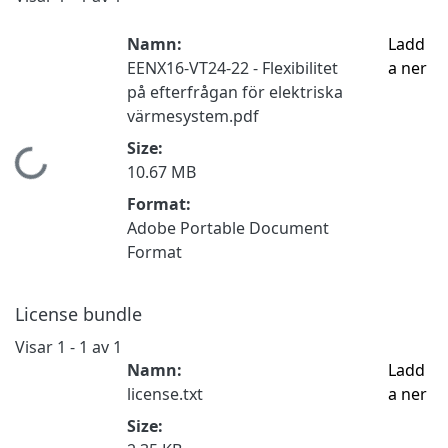
Namn:
Ladd
EENX16-VT24-22 - Flexibilitet
a ner
på efterfrågan för elektriska
värmesystem.pdf
Size:
mtar...
10.67 MB
Format:
Adobe Portable Document
Format
License bundle
Visar
1 - 1 av 1
Namn:
Ladd
license.txt
a ner
Size: