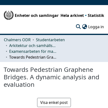
Enheter och samlingar
Hela arkivet
Statistik
(c
Logga in
Chalmers ODR
Studentarbeten
Arkitektur och samhällsbyggnadsteknik (ACE)
Examensarbeten för masterexamen
Towards Pedestrian Graphene Bridges. A dynamic analysis and evaluation
Towards Pedestrian Graphene
Bridges. A dynamic analysis and
evaluation
Visa enkel post