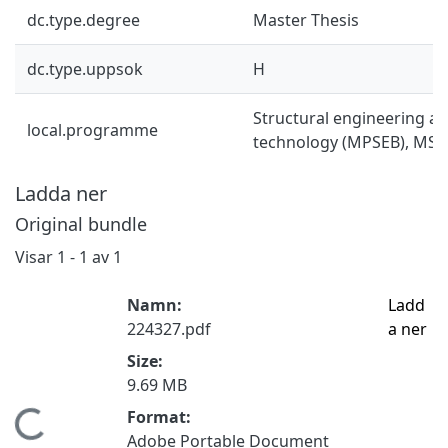
dc.type.degree
Master Thesis
dc.type.uppsok
H
Structural engineering an
local.programme
technology (MPSEB), MSc
Ladda ner
Original bundle
Visar
1 - 1 av 1
Namn:
Ladd
224327.pdf
a ner
Size:
9.69 MB
Format:
Hämtar...
Adobe Portable Document