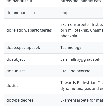
dc.identifier.uri
https://hdl.handle.net/2
dc.language.iso
eng
Examensarbete - Instituti
dc.relation.ispartofseries
och miljöteknik, Chalmers
högskola
dc.setspec.uppsok
Technology
dc.subject
Samhällsbyggnadsteknik
dc.subject
Civil Engineering
Towards Pedestrian Grap
dc.title
dynamic analysis and eva
dc.type.degree
Examensarbete för mast