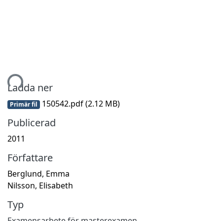
mtar...
Ladda ner
150542.pdf
(2.12 MB)
Primär fil
Publicerad
2011
Författare
Berglund, Emma
Nilsson, Elisabeth
Typ
Examensarbete för masterexamen