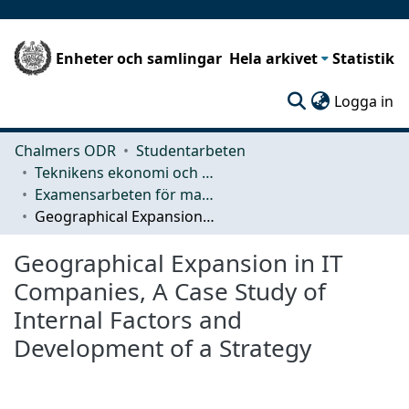
Enheter och samlingar
Hela arkivet
Statistik
(c
Logga in
Chalmers ODR
Studentarbeten
Teknikens ekonomi och organisation
Examensarbeten för masterexamen
Geographical Expansion in IT Companies, A Case Study of Internal Factors and Development of a Strategy
Geographical Expansion in IT
Companies, A Case Study of
Internal Factors and
Development of a Strategy