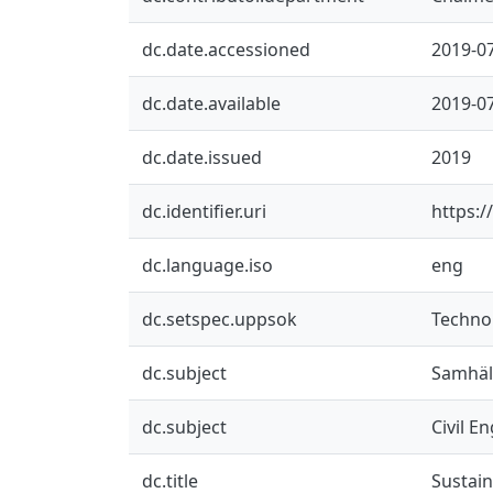
dc.date.accessioned
2019-0
dc.date.available
2019-0
dc.date.issued
2019
dc.identifier.uri
https:/
dc.language.iso
eng
dc.setspec.uppsok
Techno
dc.subject
Samhäl
dc.subject
Civil E
dc.title
Sustain