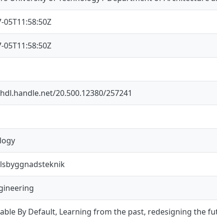
7-05T11:58:50Z
7-05T11:58:50Z
/hdl.handle.net/20.500.12380/257241
logy
lsbyggnadsteknik
ngineering
able By Default, Learning from the past, redesigning the fu