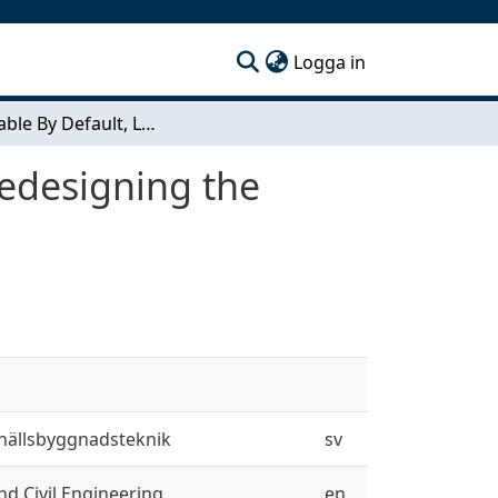
(current)
Logga in
Sustainable By Default, Learning from the past, redesigning the future
redesigning the
mhällsbyggnadsteknik
sv
d Civil Engineering
en