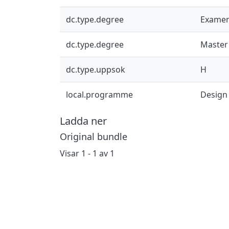
dc.type.degree
Examen
dc.type.degree
Master
dc.type.uppsok
H
local.programme
Design
Ladda ner
Original bundle
Visar
1 - 1 av 1