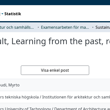
t
Statistik
Arkitektur och samhällsbyggnadsteknik (ACE)
Examensarbeten för masterexamen
lt, Learning from the past, 
Visa enkel post
udi, Myrto
s tekniska högskola / Institutionen för arkitektur och sa
s University of Technology / Department of Architecture an