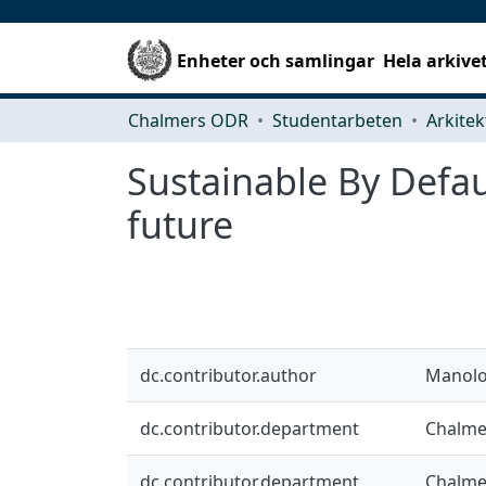
Enheter och samlingar
Hela arkive
Chalmers ODR
Studentarbeten
Sustainable By Defau
future
dc.contributor.author
Manolo
dc.contributor.department
Chalmer
dc.contributor.department
Chalmer