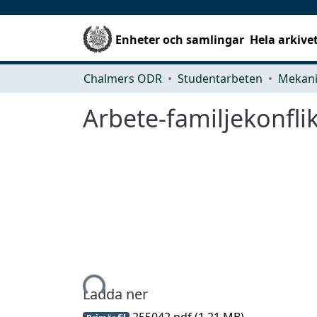
Enheter och samlingar
Hela arkive
Chalmers ODR
Studentarbeten
Arbete-familjekonfli
Hämtar...
Ladda ner
255042.pdf
(1.21 MB)