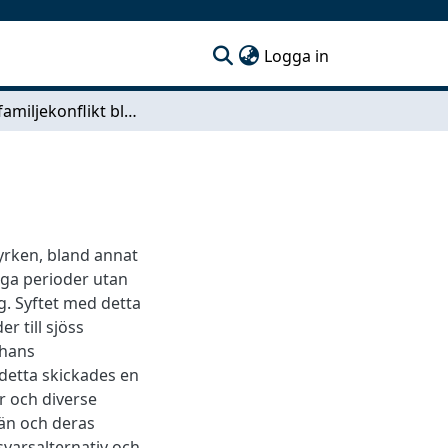
(current)
Logga in
Arbete-familjekonflikt bland sjömän?
 yrken, bland annat
nga perioder utan
g. Syftet med detta
r till sjöss
 hans
detta skickades en
er och diverse
än och deras
svarsalternativ och