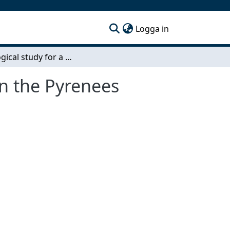
(current)
Logga in
Hydrological study for a mini-hydropower plant in the Pyrenees
in the Pyrenees