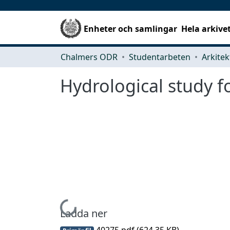
Enheter och samlingar
Hela arkive
Chalmers ODR
Studentarbeten
Hydrological study f
Hämtar...
Ladda ner
40275.pdf
(624.35 KB)