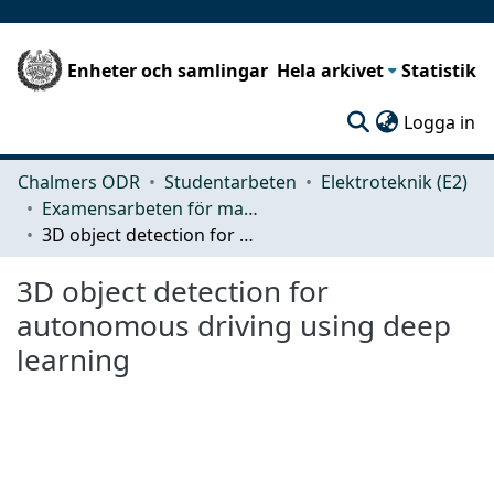
Enheter och samlingar
Hela arkivet
Statistik
(c
Logga in
Chalmers ODR
Studentarbeten
Elektroteknik (E2)
Examensarbeten för masterexamen
3D object detection for autonomous driving using deep learning
3D object detection for
autonomous driving using deep
learning