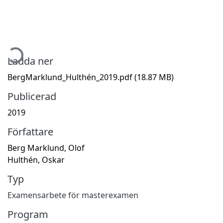
mtar...
Ladda ner
BergMarklund_Hulthén_2019.pdf
(18.87 MB)
Publicerad
2019
Författare
Berg Marklund, Olof
Hulthén, Oskar
Typ
Examensarbete för masterexamen
Program