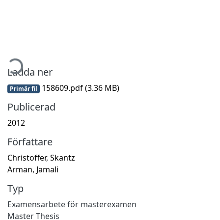
mtar...
Ladda ner
158609.pdf
(3.36 MB)
Primär fil
Publicerad
2012
Författare
Christoffer, Skantz
Arman, Jamali
Typ
Examensarbete för masterexamen
Master Thesis