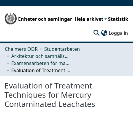
Enheter och samlingar
Hela arkivet
Statistik
(c
Logga in
Chalmers ODR
Studentarbeten
Arkitektur och samhällsbyggnadsteknik (ACE)
Examensarbeten för masterexamen
Evaluation of Treatment Techniques for Mercury Contaminated Leachates
Evaluation of Treatment
Techniques for Mercury
Contaminated Leachates