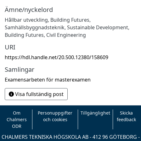
Ämne/nyckelord
Hållbar utveckling
,
Building Futures
,
Samhällsbyggnadsteknik
,
Sustainable Development
,
Building Futures
,
Civil Engineering
URI
https://hdl.handle.net/20.500.12380/158609
Samlingar
Examensarbeten för masterexamen
Visa fullständig post
Om
Personuppgifter
Tillgänglighet
Skicka
Chalmers
och cookies
feedback
ODR
CHALMERS TEKNISKA HÖGSKOLA AB - 412 96 GÖTEBORG -