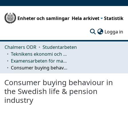
Enheter och samlingar
Hela arkivet
Statistik
(c
Logga in
Chalmers ODR
Studentarbeten
Teknikens ekonomi och organisation
Examensarbeten för masterexamen
Consumer buying behaviour in the Swedish life & pension industry
Consumer buying behaviour in
the Swedish life & pension
industry