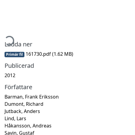
mtar...
Ladda ner
161730.pdf
(1.62 MB)
Primär fil
Publicerad
2012
Författare
Barman, Frank Eriksson
Dumont, Richard
Jutback, Anders
Lind, Lars
Håkansson, Andreas
Savin, Gustaf