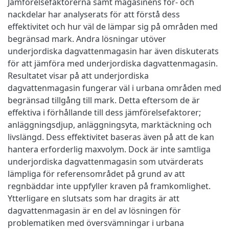
Jämförelsefaktorerna samt magasinens för- och
nackdelar har analyserats för att förstå dess
effektivitet och hur väl de lämpar sig på områden med
begränsad mark. Andra lösningar utöver
underjordiska dagvattenmagasin har även diskuterats
för att jämföra med underjordiska dagvattenmagasin.
Resultatet visar på att underjordiska
dagvattenmagasin fungerar väl i urbana områden med
begränsad tillgång till mark. Detta eftersom de är
effektiva i förhållande till dess jämförelsefaktorer;
anläggningsdjup, anläggningsyta, marktäckning och
livslängd. Dess effektivitet baseras även på att de kan
hantera erforderlig maxvolym. Dock är inte samtliga
underjordiska dagvattenmagasin som utvärderats
lämpliga för referensområdet på grund av att
regnbäddar inte uppfyller kraven på framkomlighet.
Ytterligare en slutsats som har dragits är att
dagvattenmagasin är en del av lösningen för
problematiken med översvämningar i urbana