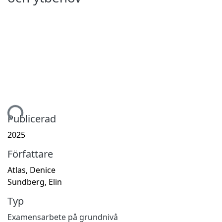
tar...
Publicerad
2025
Författare
Atlas, Denice
Sundberg, Elin
Typ
Examensarbete på grundnivå