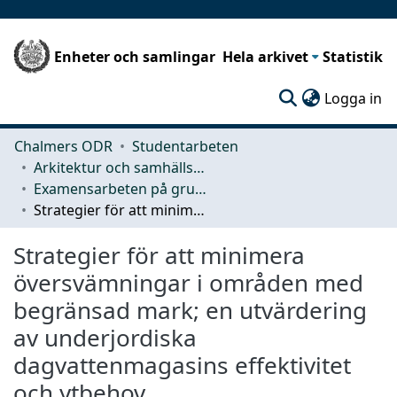
Enheter och samlingar
Hela arkivet
Statistik
(c
Logga in
Chalmers ODR
Studentarbeten
Arkitektur och samhällsbyggnadsteknik (ACE)
Examensarbeten på grundnivå
Strategier för att minimera översvämningar i områden med begränsad mark; en utvärdering av underjordiska dagvattenmagasins effektivitet och ytbehov
Strategier för att minimera
översvämningar i områden med
begränsad mark; en utvärdering
av underjordiska
dagvattenmagasins effektivitet
och ytbehov