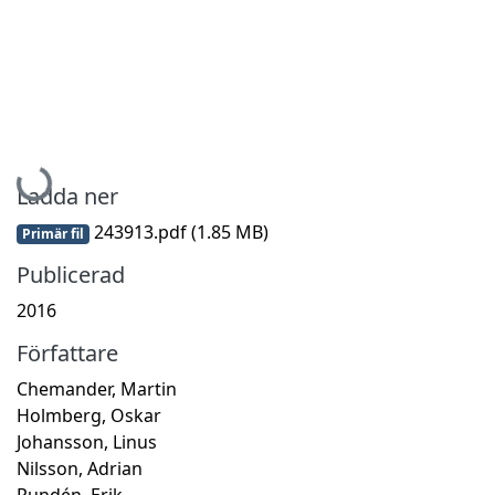
Hämtar...
Ladda ner
243913.pdf
(1.85 MB)
Primär fil
Publicerad
2016
Författare
Chemander, Martin
Holmberg, Oskar
Johansson, Linus
Nilsson, Adrian
Rundén, Erik