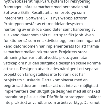
nytt webbaserat mjukvarusystem för rekrytering
framtaget i nära samarbete med personalen på
Software Skills. Resultatet är en prototyp som
integrerats i Software Skills nya webbplattform.
Prototypen består av ett meddelandesystem,
hantering av enskilda kandidater samt hantering av
alla kandidater som sökt till ett specifikt jobb. Även
funktioner så som en aktivitetslogg, omnämningar och
kandidatomdömen har implementerats för att främja
samarbete mellan rekryterare. Projektets stora
utmaning har varit att utveckla prototypen utan
vetskap om hur den slutgiltiga designen skulle komma
att se ut. Designen utvecklades nämligen i ett separat
projekt och färdigställdes inte förrän i det här
projektets slutskede. Detta kombinerat med en
begränsad tidsram innebar att det inte var möjligt att
implementera den slutgiltiga designen med all önskad
interaktion på alla sidor. Därför är prototypen i nuläget
inte praktiskt användbar som arbetsverktyg. Däremot