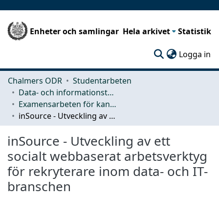
Enheter och samlingar
Hela arkivet
Statistik
(c
Logga in
Chalmers ODR
Studentarbeten
Data- och informationsteknik (CSE)
Examensarbeten för kandidatexamen
inSource - Utveckling av ett socialt webbaserat arbetsverktyg för rekryterare inom data- och IT-branschen
inSource - Utveckling av ett
socialt webbaserat arbetsverktyg
för rekryterare inom data- och IT-
branschen