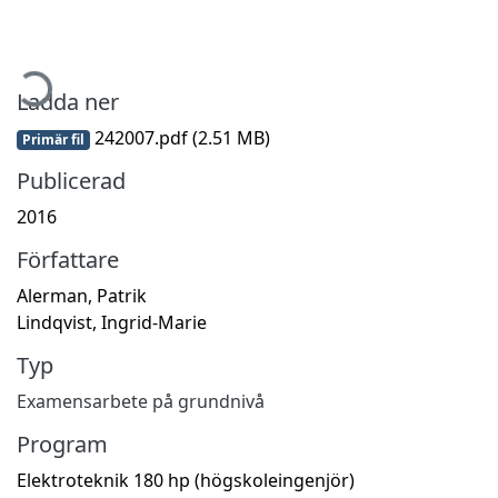
mtar...
Ladda ner
242007.pdf
(2.51 MB)
Primär fil
Publicerad
2016
Författare
Alerman, Patrik
Lindqvist, Ingrid-Marie
Typ
Examensarbete på grundnivå
Program
Elektroteknik 180 hp (högskoleingenjör)